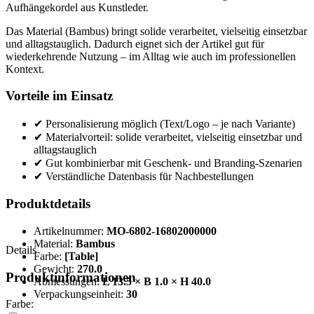
Aufhängekordel aus Kunstleder.
Das Material (Bambus) bringt solide verarbeitet, vielseitig einsetzbar
und alltagstauglich. Dadurch eignet sich der Artikel gut für
wiederkehrende Nutzung – im Alltag wie auch im professionellen
Kontext.
Vorteile im Einsatz
✔ Personalisierung möglich (Text/Logo – je nach Variante)
✔ Materialvorteil: solide verarbeitet, vielseitig einsetzbar und
alltagstauglich
✔ Gut kombinierbar mit Geschenk- und Branding-Szenarien
✔ Verständliche Datenbasis für Nachbestellungen
Produktdetails
Artikelnummer:
MO-6802-16802000000
Material:
Bambus
Details
Farbe:
[Table]
Gewicht:
270.0
Produktinformationen
Abmessungen:
L 13.5 × B 1.0 × H 40.0
Verpackungseinheit:
30
Farbe: