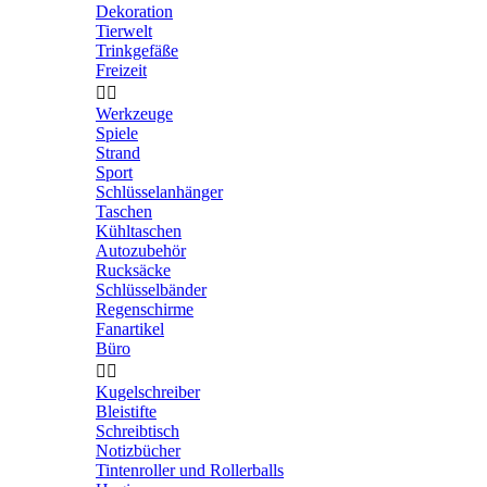
Dekoration
Tierwelt
Trinkgefäße
Freizeit


Werkzeuge
Spiele
Strand
Sport
Schlüsselanhänger
Taschen
Kühltaschen
Autozubehör
Rucksäcke
Schlüsselbänder
Regenschirme
Fanartikel
Büro


Kugelschreiber
Bleistifte
Schreibtisch
Notizbücher
Tintenroller und Rollerballs