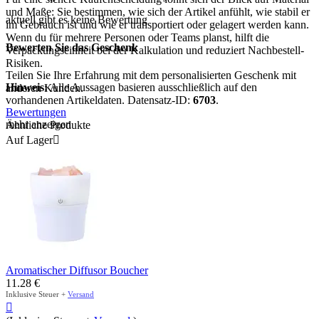
und Maße: Sie bestimmen, wie sich der Artikel anfühlt, wie stabil er
aktuell gibt es keine Bewertung
im Gebrauch ist und wie er transportiert oder gelagert werden kann.
Wenn du für mehrere Personen oder Teams planst, hilft die
Bewerten Sie das Geschenk
Verpackungseinheit bei der Kalkulation und reduziert Nachbestell-
Risiken.
Teilen Sie Ihre Erfahrung mit dem personalisierten Geschenk mit
Hinweis:
Alle Aussagen basieren ausschließlich auf den
anderen Kunden.
vorhandenen Artikeldaten. Datensatz-ID:
6703
.
Bewertungen
mehr anzeigen
Ähnliche Produkte
Auf Lager

Aromatischer Diffusor Boucher
11.28
€
Inklusive Steuer +
Versand
