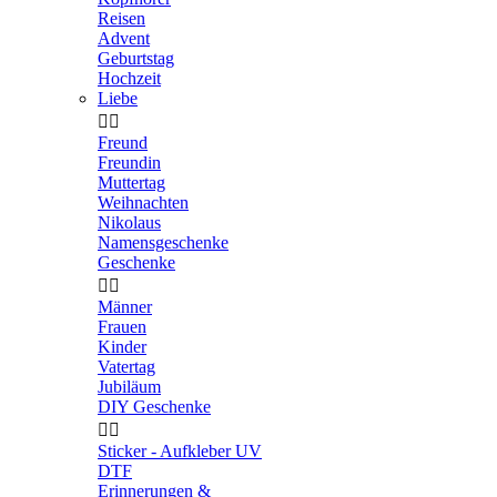
Reisen
Advent
Geburtstag
Hochzeit
Liebe


Freund
Freundin
Muttertag
Weihnachten
Nikolaus
Namensgeschenke
Geschenke


Männer
Frauen
Kinder
Vatertag
Jubiläum
DIY Geschenke


Sticker - Aufkleber UV
DTF
Erinnerungen &