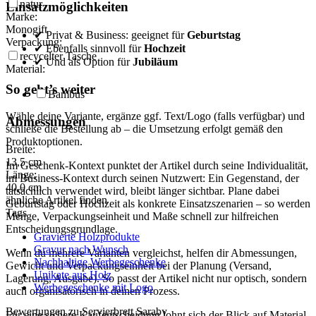
natur
Einsatzmöglichkeiten
Marke:
Monogift
✔ Privat & Business: geeignet für
Geburtstag
Verpackung:
✔ Ebenfalls sinnvoll für
Hochzeit
recycelter Tasche
✔ Und als Option für
Jubiläum
Material:
So geht’s weiter
Bambus
Wähle deine Variante, ergänze ggf. Text/Logo (falls verfügbar) und
Abmessungen
schließe die Bestellung ab – die Umsetzung erfolgt gemäß den
Produktoptionen.
Breite:
13,5
cm
Im Geschenk-Kontext punktet der Artikel durch seine Individualität,
Länge:
im Business-Kontext durch seinen Nutzwert: Ein Gegenstand, der
40,0
cm
tatsächlich verwendet wird, bleibt länger sichtbar. Plane dabei
ähnliche Artikel finden
Geburtstag oder Hochzeit als konkrete Einsatzszenarien – so werden
Tags
Menge, Verpackungseinheit und Maße schnell zur hilfreichen
Entscheidungsgrundlage.
Gravierte Holzprodukte
Gravur nach Wunsch
Wenn du mehrere Varianten vergleichst, helfen dir Abmessungen,
Nachhaltige Werbegeschenke
Gewicht und Verpackungseinheit bei der Planung (Versand,
Unikate aus Holz
Lagerung, Ausgabe). So passt der Artikel nicht nur optisch, sondern
Werbegeschenke mit Logo
auch organisatorisch in deinen Prozess.
Bewertungen zu Servierbrett Saraby
Für eine sichere Kaufentscheidung lohnt sich der Blick auf Material