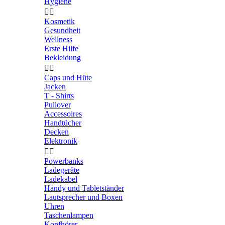
Hygiene


Kosmetik
Gesundheit
Wellness
Erste Hilfe
Bekleidung


Caps und Hüte
Jacken
T - Shirts
Pullover
Accessoires
Handtücher
Decken
Elektronik


Powerbanks
Ladegeräte
Ladekabel
Handy und Tabletständer
Lautsprecher und Boxen
Uhren
Taschenlampen
Kopfhörer