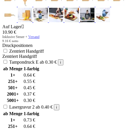
Auf Lager

10.90
€
Inklusive Steuer +
Versand
9.16
€
netto
Druckpositionen
Zentriert Handgriff
Zentriert Handgriff
Tampondruck E
ab
0.30
€
i
ab Menge
1-farbig
1+
0.64
€
251+
0.55
€
501+
0.45
€
2001+
0.37
€
5001+
0.30
€
Lasergravur 2
ab
0.40
€
i
ab Menge
1-farbig
1+
0.73
€
251+
0.64
€