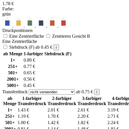
1.78
€
Farbe:
grün
Druckpositionen
Eine Zentrierfläche
Zentrieren Gesicht B
Eine Zentrierfläche
Siebdruck (F)
ab
0.45
€
i
ab Menge
1-farbiger Siebdruck (F)
1+
0.89
€
251+
0.77
€
501+
0.65
€
2001+
0.56
€
5001+
0.45
€
Transferdruck
ab
0.75
€
i
ab
1-farbiger
2-farbiger
3-farbiger
4-farbig
Menge
Transferdruck
Transferdruck
Transferdruck
Transferd
1+
1.43
€
2.01
€
2.61
€
3.19
€
251+
1.19
€
1.70
€
2.20
€
2.71
€
501+
1.00
€
1.42
€
1.82
€
2.24
€
2001+
0.81
€
1.14
€
1.48
€
1.81
€