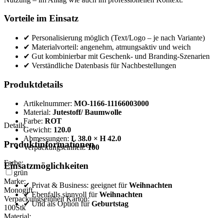
Vorteile im Einsatz
✔ Personalisierung möglich (Text/Logo – je nach Variante)
✔ Materialvorteil: angenehm, atmungsaktiv und weich
✔ Gut kombinierbar mit Geschenk- und Branding-Szenarien
✔ Verständliche Datenbasis für Nachbestellungen
Produktdetails
Artikelnummer:
MO-1166-11166003000
Material:
Jutestoff/ Baumwolle
Farbe:
ROT
Details
Gewicht:
120.0
Abmessungen:
L 38.0 × H 42.0
Produktinformationen
Verpackungseinheit:
100
Farbe:
Einsatzmöglichkeiten
grün
Marke:
✔ Privat & Business: geeignet für
Weihnachten
Monogift
✔ Ebenfalls sinnvoll für
Weihnachten
Verpackungseinheit Karton:
✔ Und als Option für
Geburtstag
100
Stk
Material: