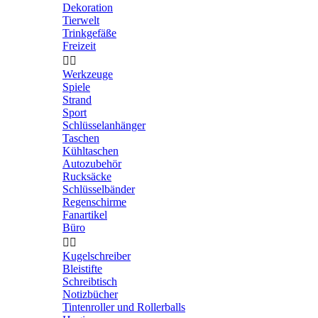
Dekoration
Tierwelt
Trinkgefäße
Freizeit


Werkzeuge
Spiele
Strand
Sport
Schlüsselanhänger
Taschen
Kühltaschen
Autozubehör
Rucksäcke
Schlüsselbänder
Regenschirme
Fanartikel
Büro


Kugelschreiber
Bleistifte
Schreibtisch
Notizbücher
Tintenroller und Rollerballs