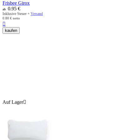
Frisbee Girox
0.95
€
ab
Inklusive Steuer +
Versand
0.80
€
netto

kaufen
Auf Lager
