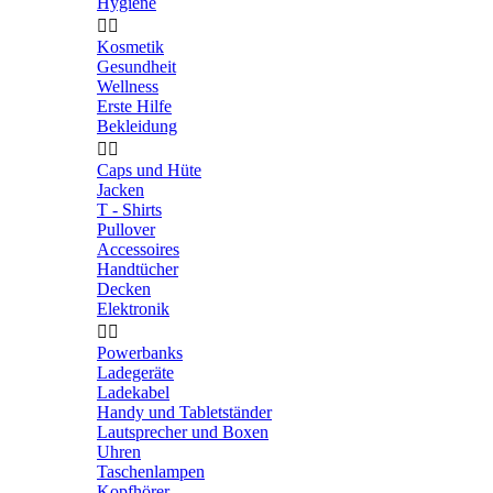
Hygiene


Kosmetik
Gesundheit
Wellness
Erste Hilfe
Bekleidung


Caps und Hüte
Jacken
T - Shirts
Pullover
Accessoires
Handtücher
Decken
Elektronik


Powerbanks
Ladegeräte
Ladekabel
Handy und Tabletständer
Lautsprecher und Boxen
Uhren
Taschenlampen
Kopfhörer