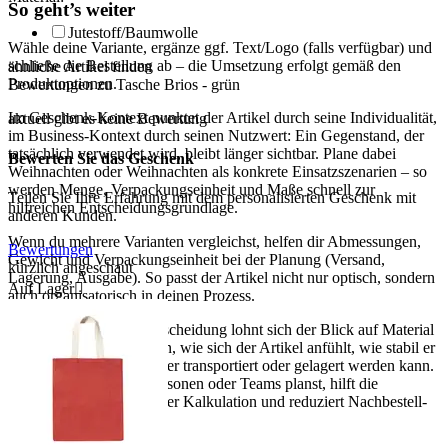
So geht’s weiter
Jutestoff/Baumwolle
Wähle deine Variante, ergänze ggf. Text/Logo (falls verfügbar) und
schließe die Bestellung ab – die Umsetzung erfolgt gemäß den
ähnliche Artikel finden
Produktoptionen.
Bewertungen zu Tasche Brios - grün
Im Geschenk-Kontext punktet der Artikel durch seine Individualität,
aktuell gibt es keine Bewertung
im Business-Kontext durch seinen Nutzwert: Ein Gegenstand, der
tatsächlich verwendet wird, bleibt länger sichtbar. Plane dabei
Bewerten Sie das Geschenk
Weihnachten oder Weihnachten als konkrete Einsatzszenarien – so
werden Menge, Verpackungseinheit und Maße schnell zur
Teilen Sie Ihre Erfahrung mit dem personalisierten Geschenk mit
hilfreichen Entscheidungsgrundlage.
anderen Kunden.
Wenn du mehrere Varianten vergleichst, helfen dir Abmessungen,
Bewertungen
Gewicht und Verpackungseinheit bei der Planung (Versand,
kürzlich angeschaut
Lagerung, Ausgabe). So passt der Artikel nicht nur optisch, sondern
Auf Lager

auch organisatorisch in deinen Prozess.
Für eine sichere Kaufentscheidung lohnt sich der Blick auf Material
und Maße: Sie bestimmen, wie sich der Artikel anfühlt, wie stabil er
im Gebrauch ist und wie er transportiert oder gelagert werden kann.
Wenn du für mehrere Personen oder Teams planst, hilft die
Verpackungseinheit bei der Kalkulation und reduziert Nachbestell-
Risiken.