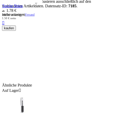
Hinweis:
Alle Aussagen basieren ausschließlich auf den
Tasche Brios
vorhandenen Artikeldaten. Datensatz-ID:
7185
.
1.78
€
ab
mehr anzeigen
Inklusive Steuer +
Versand
1.50
€
netto

kaufen
Ähnliche Produkte
Auf Lager
