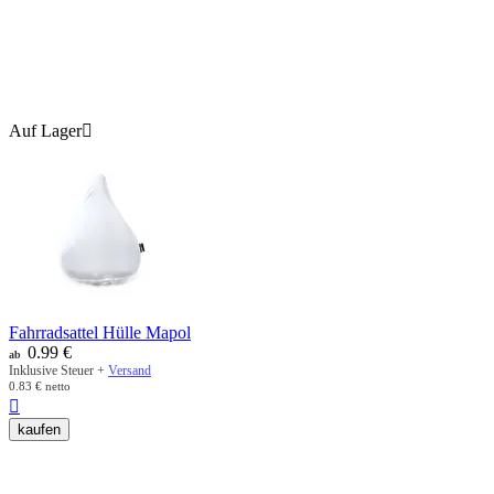
Auf Lager

Fahrradsattel Hülle Mapol
0.99
€
ab
Inklusive Steuer +
Versand
0.83
€
netto

kaufen