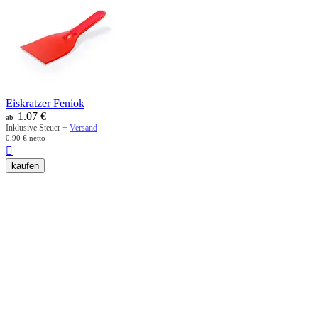
Eiskratzer Feniok
1.07
€
ab
Inklusive Steuer +
Versand
0.90
€
netto

kaufen