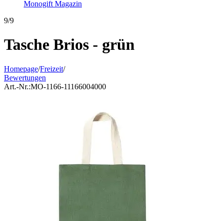
Monogift Magazin
9/9
Tasche Brios - grün
Homepage
/
Freizeit
/
Bewertungen
Art.-Nr.:
MO-1166-11166004000