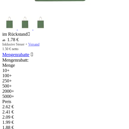
im Rückstand

1.78
€
ab
Inklusive Steuer +
Versand
1.50
€
netto
Mengenrabatte

Mengenrabatt:
Menge
10+
100+
250+
500+
2000+
5000+
Preis
2.62
€
2.41
€
2.09
€
1.99
€
1.88
€