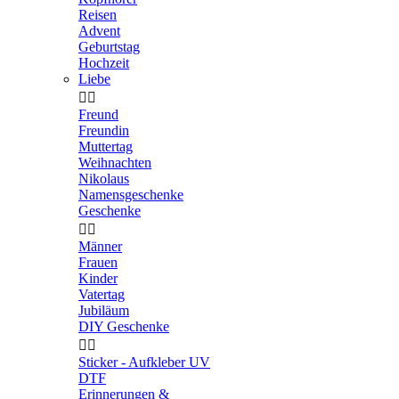
Reisen
Advent
Geburtstag
Hochzeit
Liebe


Freund
Freundin
Muttertag
Weihnachten
Nikolaus
Namensgeschenke
Geschenke


Männer
Frauen
Kinder
Vatertag
Jubiläum
DIY Geschenke


Sticker - Aufkleber UV
DTF
Erinnerungen &