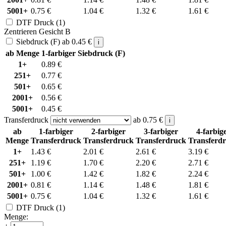
5001+
0.75
€
1.04
€
1.32
€
1.61
€
DTF Druck (1)
Zentrieren Gesicht B
Siebdruck (F)
ab
0.45
€
i
ab Menge
1-farbiger Siebdruck (F)
1+
0.89
€
251+
0.77
€
501+
0.65
€
2001+
0.56
€
5001+
0.45
€
Transferdruck
ab
0.75
€
i
ab
1-farbiger
2-farbiger
3-farbiger
4-farbig
Menge
Transferdruck
Transferdruck
Transferdruck
Transferd
1+
1.43
€
2.01
€
2.61
€
3.19
€
251+
1.19
€
1.70
€
2.20
€
2.71
€
501+
1.00
€
1.42
€
1.82
€
2.24
€
2001+
0.81
€
1.14
€
1.48
€
1.81
€
5001+
0.75
€
1.04
€
1.32
€
1.61
€
DTF Druck (1)
Menge: