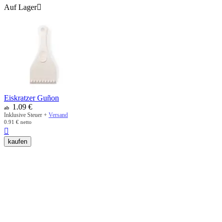
Auf Lager

Eiskratzer Guñon
1.09
€
ab
Inklusive Steuer +
Versand
0.91
€
netto

kaufen