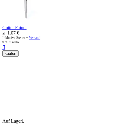
Cutter Fainel
1.07
€
ab
Inklusive Steuer +
Versand
0.90
€
netto

kaufen
Auf Lager
