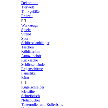
Dekoration
Tierwelt
Trinkgefäße
Freizeit


Werkzeuge
Spiele
Strand
Sport
Schlüsselanhänger
Taschen
Kühltaschen
Autozubehör
Rucksäcke
Schlüsselbänder
Regenschirme
Fanartikel
Büro


Kugelschreiber
Bleistifte
Schreibtisch
Notizbücher
Tintenroller und Rollerballs