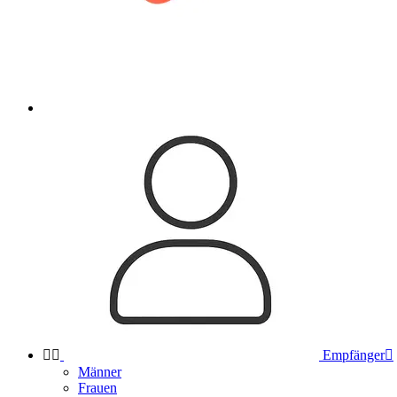


Empfänger

Männer
Frauen