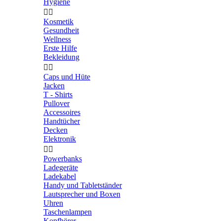
Hygiene


Kosmetik
Gesundheit
Wellness
Erste Hilfe
Bekleidung


Caps und Hüte
Jacken
T - Shirts
Pullover
Accessoires
Handtücher
Decken
Elektronik


Powerbanks
Ladegeräte
Ladekabel
Handy und Tabletständer
Lautsprecher und Boxen
Uhren
Taschenlampen
Kopfhörer