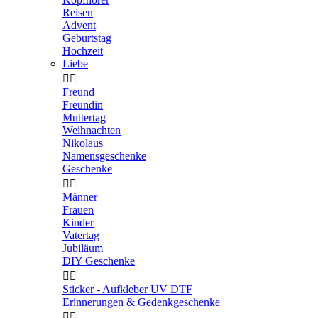
Reisen
Advent
Geburtstag
Hochzeit
Liebe


Freund
Freundin
Muttertag
Weihnachten
Nikolaus
Namensgeschenke
Geschenke


Männer
Frauen
Kinder
Vatertag
Jubiläum
DIY Geschenke


Sticker - Aufkleber UV DTF
Erinnerungen & Gedenkgeschenke

