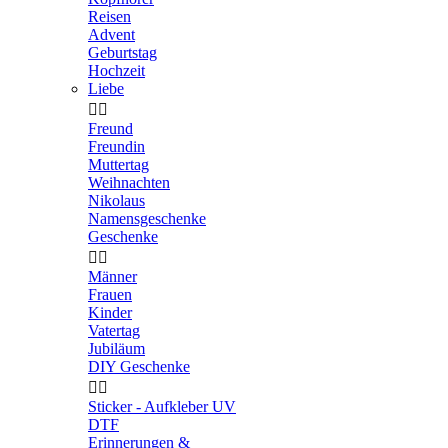
Reisen
Advent
Geburtstag
Hochzeit
Liebe


Freund
Freundin
Muttertag
Weihnachten
Nikolaus
Namensgeschenke
Geschenke


Männer
Frauen
Kinder
Vatertag
Jubiläum
DIY Geschenke


Sticker - Aufkleber UV
DTF
Erinnerungen &