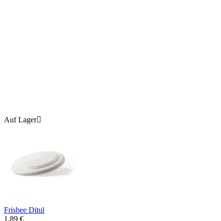
Auf Lager

Frisbee Ditul
1.89
€