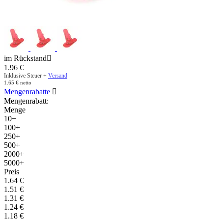
im Rückstand

1.96
€
Inklusive Steuer +
Versand
1.65
€
netto
Mengenrabatte

Mengenrabatt:
Menge
10+
100+
250+
500+
2000+
5000+
Preis
1.64
€
1.51
€
1.31
€
1.24
€
1.18
€