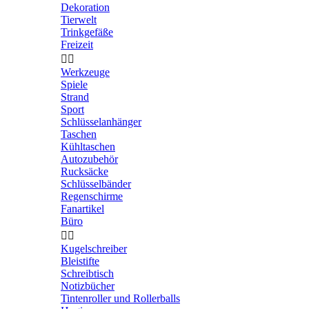
Dekoration
Tierwelt
Trinkgefäße
Freizeit


Werkzeuge
Spiele
Strand
Sport
Schlüsselanhänger
Taschen
Kühltaschen
Autozubehör
Rucksäcke
Schlüsselbänder
Regenschirme
Fanartikel
Büro


Kugelschreiber
Bleistifte
Schreibtisch
Notizbücher
Tintenroller und Rollerballs