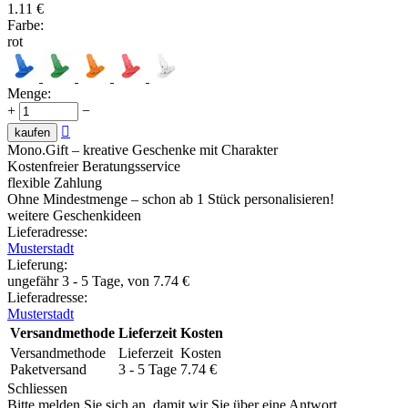
1.11
€
Farbe:
rot
Menge:
+
−

kaufen
Mono.Gift – kreative Geschenke mit Charakter
Kostenfreier Beratungsservice
flexible Zahlung
Ohne Mindestmenge – schon ab 1 Stück personalisieren!
weitere Geschenkideen
Lieferadresse:
Musterstadt
Lieferung
:
ungefähr 3 - 5 Tage, von
7.74
€
Lieferadresse:
Musterstadt
Versandmethode
Lieferzeit
Kosten
Versandmethode
Lieferzeit
Kosten
Paketversand
3 - 5 Tage
7.74
€
Schliessen
Bitte melden Sie sich an, damit wir Sie über eine Antwort