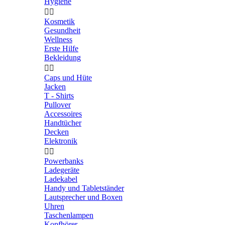
Hygiene


Kosmetik
Gesundheit
Wellness
Erste Hilfe
Bekleidung


Caps und Hüte
Jacken
T - Shirts
Pullover
Accessoires
Handtücher
Decken
Elektronik


Powerbanks
Ladegeräte
Ladekabel
Handy und Tabletständer
Lautsprecher und Boxen
Uhren
Taschenlampen
Kopfhörer