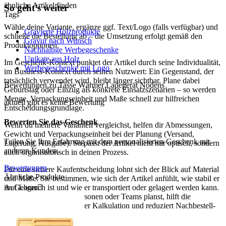
ähnliche Artikel finden
So geht’s weiter
Tags
Wähle deine Variante, ergänze ggf. Text/Logo (falls verfügbar) und
Gravierte Holzprodukte
schließe die Bestellung ab – die Umsetzung erfolgt gemäß den
Gravur nach Wunsch
Produktoptionen.
Nachhaltige Werbegeschenke
Unikate aus Holz
Im Geschenk-Kontext punktet der Artikel durch seine Individualität,
Werbegeschenke mit Logo
im Business-Kontext durch seinen Nutzwert: Ein Gegenstand, der
tatsächlich verwendet wird, bleibt länger sichtbar. Plane dabei
Bewertungen zu Tasse Wärmer Ladegerät Nodens
Geburtstag oder Einzug als konkrete Einsatzszenarien – so werden
Menge, Verpackungseinheit und Maße schnell zur hilfreichen
aktuell gibt es keine Bewertung
Entscheidungsgrundlage.
Bewerten Sie das Geschenk
Wenn du mehrere Varianten vergleichst, helfen dir Abmessungen,
Gewicht und Verpackungseinheit bei der Planung (Versand,
Teilen Sie Ihre Erfahrung mit dem personalisierten Geschenk mit
Lagerung, Ausgabe). So passt der Artikel nicht nur optisch, sondern
anderen Kunden.
auch organisatorisch in deinen Prozess.
Bewertungen
Für eine sichere Kaufentscheidung lohnt sich der Blick auf Material
Ähnliche Produkte
und Maße: Sie bestimmen, wie sich der Artikel anfühlt, wie stabil er
Auf Lager

im Gebrauch ist und wie er transportiert oder gelagert werden kann.
Wenn du für mehrere Personen oder Teams planst, hilft die
Verpackungseinheit bei der Kalkulation und reduziert Nachbestell-
Risiken.