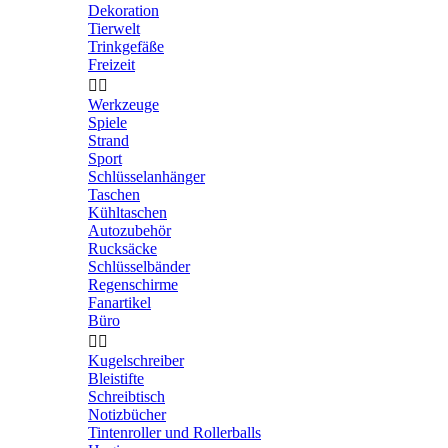
Dekoration
Tierwelt
Trinkgefäße
Freizeit


Werkzeuge
Spiele
Strand
Sport
Schlüsselanhänger
Taschen
Kühltaschen
Autozubehör
Rucksäcke
Schlüsselbänder
Regenschirme
Fanartikel
Büro


Kugelschreiber
Bleistifte
Schreibtisch
Notizbücher
Tintenroller und Rollerballs