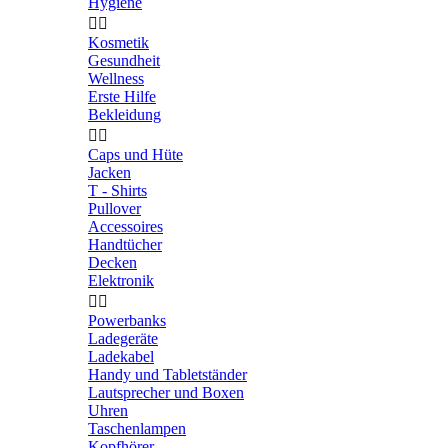
Hygiene


Kosmetik
Gesundheit
Wellness
Erste Hilfe
Bekleidung


Caps und Hüte
Jacken
T - Shirts
Pullover
Accessoires
Handtücher
Decken
Elektronik


Powerbanks
Ladegeräte
Ladekabel
Handy und Tabletständer
Lautsprecher und Boxen
Uhren
Taschenlampen
Kopfhörer