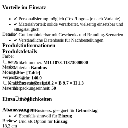
Vorteile im Einsatz
✔ Personalisierung möglich (Text/Logo – je nach Variante)
✔ Materialvorteil: solide verarbeitet, vielseitig einsetzbar und
alltagstauglich
Details
✔ Gut kombinierbar mit Geschenk- und Branding-Szenarien
✔ Verständliche Datenbasis für Nachbestellungen
Produktinformationen
Produktdetails
Farbe:
natur
Artikelnummer:
MO-1873-11873000000
Marke:
Material:
Bambus
Monogift
Farbe:
[Table]
Verpackung:
Gewicht:
140.0
Abmessungen:
L 18.2 × B 9.7 × H 1.3
Kraft Box mit Design
Verpackungseinheit:
50
Material:
Einsatzmöglichkeiten
Bambus
Abmessungen
✔ Privat & Business: geeignet für
Geburtstag
✔ Ebenfalls sinnvoll für
Einzug
Breite:
✔ Und als Option für
Einzug
18,2
cm