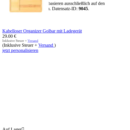
Hinweis:
Alle Aussagen basieren ausschließlich auf den
vorhandenen Artikeldaten. Datensatz-ID:
9045
.
mehr anzeigen
Kabelloser Organizer Golbar mit Ladegerät
29.00
€
Inklusive Steuer +
Versand
(Inklusive Steuer +
Versand
)
jetzt personalisieren
Auf Lager
