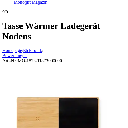
Monogift Magazin
9/9
Tasse Wärmer Ladegerät
Nodens
Homepage
/
Elektronik
/
Bewertungen
Art.-Nr.:
MO-1873-11873000000