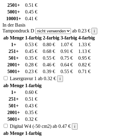
2501+
0.51
€
5001+
0.45
€
10001+
0.41
€
In der Basis
Tampondruck D
ab
0.23
€
i
ab Menge
1-farbig
2-farbig
3-farbig
4-farbig
1+
0.53
€
0.80
€
1.07
€
1.33
€
251+
0.45
€
0.68
€
0.91
€
1.13
€
501+
0.35
€
0.55
€
0.75
€
0.95
€
2001+
0.28
€
0.46
€
0.64
€
0.82
€
5001+
0.23
€
0.39
€
0.55
€
0.71
€
Lasergravur 1
ab
0.32
€
i
ab Menge
1-farbig
1+
0.60
€
251+
0.51
€
501+
0.43
€
2001+
0.35
€
5001+
0.32
€
Digital W4 (-50 cm2)
ab
0.47
€
i
ab Menge
1-farbig