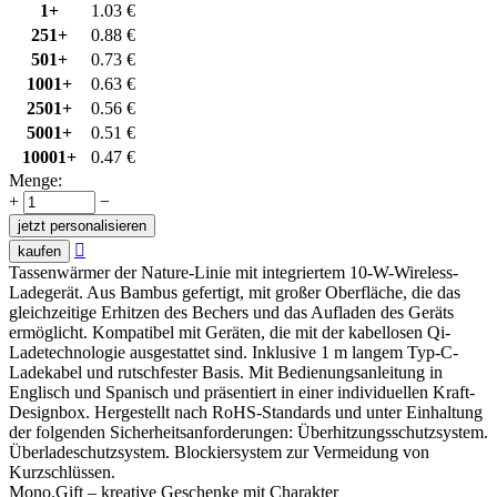
1+
1.03
€
251+
0.88
€
501+
0.73
€
1001+
0.63
€
2501+
0.56
€
5001+
0.51
€
10001+
0.47
€
Menge:
+
−
jetzt personalisieren

kaufen
Tassenwärmer der Nature-Linie mit integriertem 10-W-Wireless-
Ladegerät. Aus Bambus gefertigt, mit großer Oberfläche, die das
gleichzeitige Erhitzen des Bechers und das Aufladen des Geräts
ermöglicht. Kompatibel mit Geräten, die mit der kabellosen Qi-
Ladetechnologie ausgestattet sind. Inklusive 1 m langem Typ-C-
Ladekabel und rutschfester Basis. Mit Bedienungsanleitung in
Englisch und Spanisch und präsentiert in einer individuellen Kraft-
Designbox. Hergestellt nach RoHS-Standards und unter Einhaltung
der folgenden Sicherheitsanforderungen: Überhitzungsschutzsystem.
Überladeschutzsystem. Blockiersystem zur Vermeidung von
Kurzschlüssen.
Mono.Gift – kreative Geschenke mit Charakter