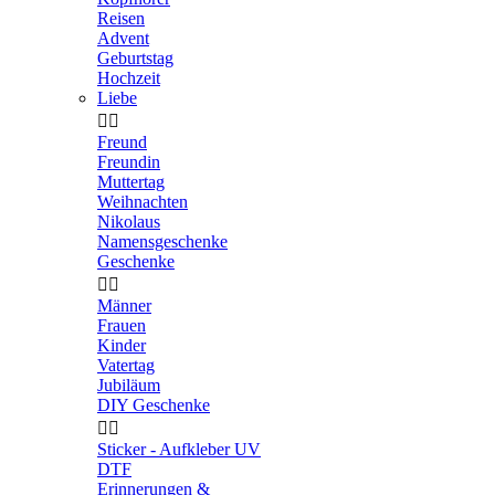
Reisen
Advent
Geburtstag
Hochzeit
Liebe


Freund
Freundin
Muttertag
Weihnachten
Nikolaus
Namensgeschenke
Geschenke


Männer
Frauen
Kinder
Vatertag
Jubiläum
DIY Geschenke


Sticker - Aufkleber UV
DTF
Erinnerungen &