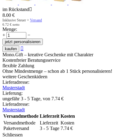
im Rückstand

8.00
€
Inklusive Steuer +
Versand
6.72
€
netto
Menge:
+
−
jetzt personalisieren

kaufen
Mono.Gift – kreative Geschenke mit Charakter
Kostenfreier Beratungsservice
flexible Zahlung
Ohne Mindestmenge – schon ab 1 Stück personalisieren!
weitere Geschenkideen
Lieferadresse:
Musterstadt
Lieferung
:
ungefähr 3 - 5 Tage, von
7.74
€
Lieferadresse:
Musterstadt
Versandmethode
Lieferzeit
Kosten
Versandmethode
Lieferzeit
Kosten
Paketversand
3 - 5 Tage
7.74
€
Schliessen