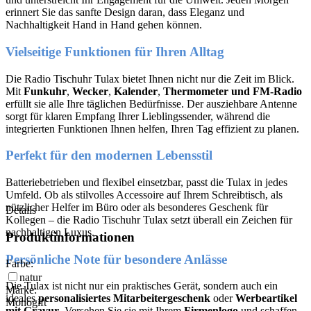
erinnert Sie das sanfte Design daran, dass Eleganz und
Nachhaltigkeit Hand in Hand gehen können.
Vielseitige Funktionen für Ihren Alltag
Die Radio Tischuhr Tulax bietet Ihnen nicht nur die Zeit im Blick.
Mit
Funkuhr
,
Wecker
,
Kalender
,
Thermometer
und
FM-Radio
erfüllt sie alle Ihre täglichen Bedürfnisse. Der ausziehbare Antenne
sorgt für klaren Empfang Ihrer Lieblingssender, während die
integrierten Funktionen Ihnen helfen, Ihren Tag effizient zu planen.
Perfekt für den modernen Lebensstil
Batteriebetrieben und flexibel einsetzbar, passt die Tulax in jedes
Umfeld. Ob als stilvolles Accessoire auf Ihrem Schreibtisch, als
nützlicher Helfer im Büro oder als besonderes Geschenk für
Details
Kollegen – die Radio Tischuhr Tulax setzt überall ein Zeichen für
nachhaltigen Luxus.
Produktinformationen
Persönliche Note für besondere Anlässe
Farbe:
natur
Die Tulax ist nicht nur ein praktisches Gerät, sondern auch ein
Marke:
ideales
personalisiertes Mitarbeitergeschenk
oder
Werbeartikel
Monogift
mit Gravur
. Versehen Sie sie mit Ihrem
Firmenlogo
und schaffen