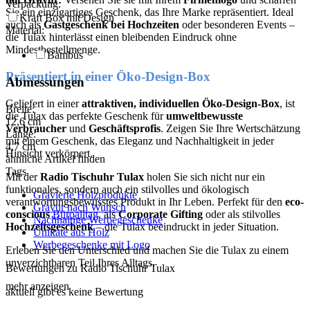
Verpackung:
Sie ein einzigartiges Geschenk, das Ihre Marke repräsentiert. Ideal
Kraft Box mit Design
auch als
Gastgeschenk bei Hochzeiten
oder besonderen Events –
Material:
die Tulax hinterlässt einen bleibenden Eindruck ohne
Mindestbestellmenge.
Bambus
Präsentiert in einer Öko-Design-Box
Abmessungen
Geliefert in einer
attraktiven, individuellen Öko-Design-Box
, ist
Breite:
die Tulax das perfekte Geschenk für
umweltbewusste
12,6
cm
Verbraucher
und
Geschäftsprofis
. Zeigen Sie Ihre Wertschätzung
Länge:
mit einem Geschenk, das Eleganz und Nachhaltigkeit in jeder
4,7
cm
Hinsicht verkörpert.
ähnliche Artikel finden
Tags
Mit der
Radio Tischuhr Tulax
holen Sie sich nicht nur ein
funktionales, sondern auch ein stilvolles und ökologisch
Gravierte Holzprodukte
verantwortungsbewusstes Produkt in Ihr Leben. Perfekt für den
eco-
Gravur nach Wunsch
conscious
Büroalltag
, als
Corporate Gifting
oder als stilvolles
Nachhaltige Werbegeschenke
Hochzeitsgeschenk
– die Tulax beeindruckt in jeder Situation.
Unikate aus Holz
Werbegeschenke mit Logo
Erleben Sie den Unterschied und machen Sie die Tulax zu einem
unverzichtbaren Teil Ihres Alltags.
Bewertungen zu Radio Tischuhr Tulax
mehr anzeigen
aktuell gibt es keine Bewertung