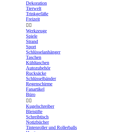
Dekoration
Tierwelt
Trinkgefäße
Freizeit


Werkzeuge
Spiele
Strand
Sport
Schlüsselanhänger
Taschen
Kühltaschen
Autozubehör
Rucksäcke
Schlüsselbänder
Regenschirme
Fanartikel
Büro


Kugelschreiber
Bleistifte
Schreibtisch
Notizbücher
Tintenroller und Rollerballs