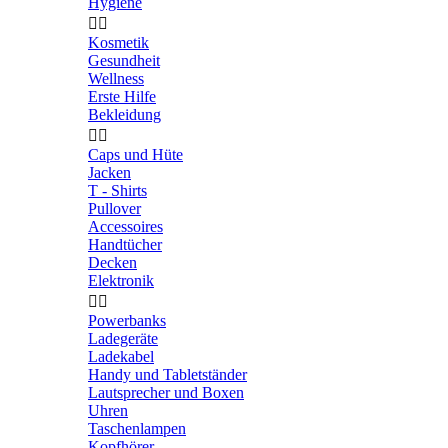
Hygiene


Kosmetik
Gesundheit
Wellness
Erste Hilfe
Bekleidung


Caps und Hüte
Jacken
T - Shirts
Pullover
Accessoires
Handtücher
Decken
Elektronik


Powerbanks
Ladegeräte
Ladekabel
Handy und Tabletständer
Lautsprecher und Boxen
Uhren
Taschenlampen
Kopfhörer