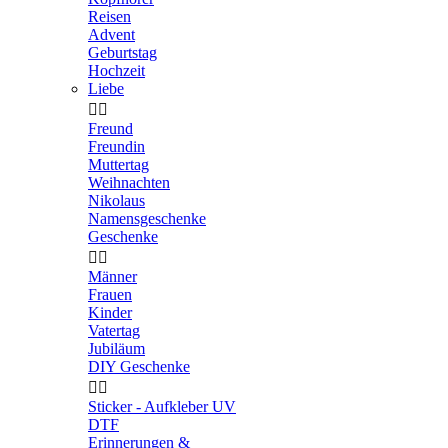
Reisen
Advent
Geburtstag
Hochzeit
Liebe


Freund
Freundin
Muttertag
Weihnachten
Nikolaus
Namensgeschenke
Geschenke


Männer
Frauen
Kinder
Vatertag
Jubiläum
DIY Geschenke


Sticker - Aufkleber UV
DTF
Erinnerungen &