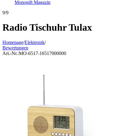
Monogift Magazin
9/9
Radio Tischuhr Tulax
Homepage
/
Elektronik
/
Bewertungen
Art.-Nr.:
MO-6517-16517000000