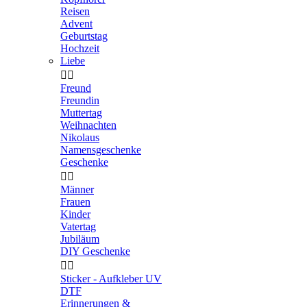
Reisen
Advent
Geburtstag
Hochzeit
Liebe


Freund
Freundin
Muttertag
Weihnachten
Nikolaus
Namensgeschenke
Geschenke


Männer
Frauen
Kinder
Vatertag
Jubiläum
DIY Geschenke


Sticker - Aufkleber UV
DTF
Erinnerungen &