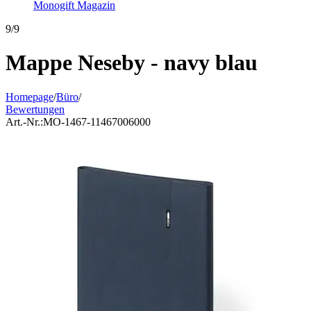
Monogift Magazin
9/9
Mappe Neseby - navy blau
Homepage
/
Büro
/
Bewertungen
Art.-Nr.:
MO-1467-11467006000