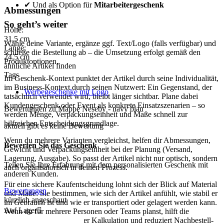
✔ Und als Option für
Mitarbeitergeschenk
Abmessungen
So geht’s weiter
Höhe:
31,5
cm
Wähle deine Variante, ergänze ggf. Text/Logo (falls verfügbar) und
Länge:
schließe die Bestellung ab – die Umsetzung erfolgt gemäß den
24,5
cm
Produktoptionen.
ähnliche Artikel finden
Tags
Im Geschenk-Kontext punktet der Artikel durch seine Individualität,
im Business-Kontext durch seinen Nutzwert: Ein Gegenstand, der
Werbegeschenke mit Logo
tatsächlich verwendet wird, bleibt länger sichtbar. Plane dabei
Kundengeschenk oder Event als konkrete Einsatzszenarien – so
Bewertungen zu Mappe Neseby - navy blau
werden Menge, Verpackungseinheit und Maße schnell zur
hilfreichen Entscheidungsgrundlage.
aktuell gibt es keine Bewertung
Wenn du mehrere Varianten vergleichst, helfen dir Abmessungen,
Bewerten Sie das Geschenk
Gewicht und Verpackungseinheit bei der Planung (Versand,
Lagerung, Ausgabe). So passt der Artikel nicht nur optisch, sondern
Teilen Sie Ihre Erfahrung mit dem personalisierten Geschenk mit
auch organisatorisch in deinen Prozess.
anderen Kunden.
Für eine sichere Kaufentscheidung lohnt sich der Blick auf Material
Bewertungen
und Maße: Sie bestimmen, wie sich der Artikel anfühlt, wie stabil er
kürzlich angeschaut
im Gebrauch ist und wie er transportiert oder gelagert werden kann.
Auf Lager

Wenn du für mehrere Personen oder Teams planst, hilft die
Verpackungseinheit bei der Kalkulation und reduziert Nachbestell-