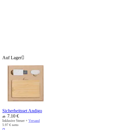
Auf Lager

Sicherheitsset Andigo
7.10
€
ab
Inklusive Steuer +
Versand
5.97
€
netto