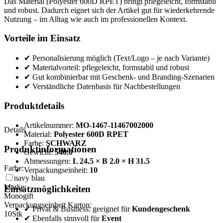
Das Material (Polyester 600D RPET) bringt pflegeleicht, formstabil
und robust. Dadurch eignet sich der Artikel gut für wiederkehrende
Nutzung – im Alltag wie auch im professionellen Kontext.
Vorteile im Einsatz
✔ Personalisierung möglich (Text/Logo – je nach Variante)
✔ Materialvorteil: pflegeleicht, formstabil und robust
✔ Gut kombinierbar mit Geschenk- und Branding-Szenarien
✔ Verständliche Datenbasis für Nachbestellungen
Produktdetails
Artikelnummer:
MO-1467-11467002000
Details
Material:
Polyester 600D RPET
Farbe:
SCHWARZ
Produktinformationen
Gewicht:
540.0
Abmessungen:
L 24.5 × B 2.0 × H 31.5
Farbe:
Verpackungseinheit:
10
navy blau
Marke:
Einsatzmöglichkeiten
Monogift
Verpackungseinheit Karton:
✔ Privat & Business: geeignet für
Kundengeschenk
10
Stk
✔ Ebenfalls sinnvoll für
Event