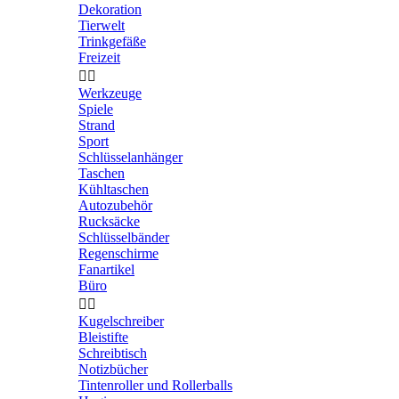
Dekoration
Tierwelt
Trinkgefäße
Freizeit


Werkzeuge
Spiele
Strand
Sport
Schlüsselanhänger
Taschen
Kühltaschen
Autozubehör
Rucksäcke
Schlüsselbänder
Regenschirme
Fanartikel
Büro


Kugelschreiber
Bleistifte
Schreibtisch
Notizbücher
Tintenroller und Rollerballs