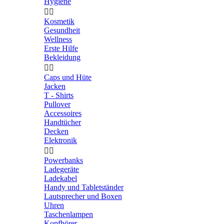
Hygiene


Kosmetik
Gesundheit
Wellness
Erste Hilfe
Bekleidung


Caps und Hüte
Jacken
T - Shirts
Pullover
Accessoires
Handtücher
Decken
Elektronik


Powerbanks
Ladegeräte
Ladekabel
Handy und Tabletständer
Lautsprecher und Boxen
Uhren
Taschenlampen
Kopfhörer