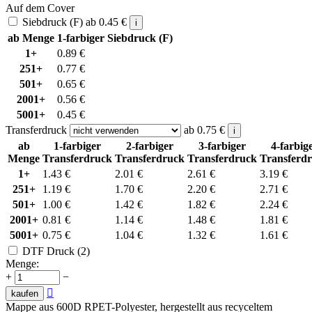
Auf dem Cover
Siebdruck (F)
ab
0.45
€
i
ab Menge
1-farbiger Siebdruck (F)
1+
0.89
€
251+
0.77
€
501+
0.65
€
2001+
0.56
€
5001+
0.45
€
Transferdruck
ab
0.75
€
i
ab
1-farbiger
2-farbiger
3-farbiger
4-farbig
Menge
Transferdruck
Transferdruck
Transferdruck
Transferd
1+
1.43
€
2.01
€
2.61
€
3.19
€
251+
1.19
€
1.70
€
2.20
€
2.71
€
501+
1.00
€
1.42
€
1.82
€
2.24
€
2001+
0.81
€
1.14
€
1.48
€
1.81
€
5001+
0.75
€
1.04
€
1.32
€
1.61
€
DTF Druck (2)
Menge:
+
−

kaufen
Mappe aus 600D RPET-Polyester, hergestellt aus recyceltem