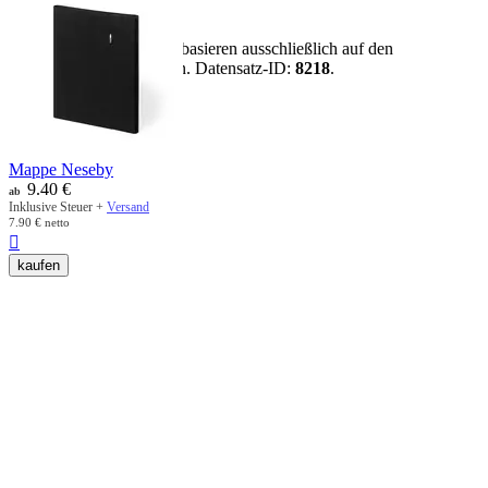
Risiken.
Hinweis:
Alle Aussagen basieren ausschließlich auf den
vorhandenen Artikeldaten. Datensatz-ID:
8218
.
mehr anzeigen
Mappe Neseby
9.40
€
ab
Inklusive Steuer +
Versand
7.90
€
netto

kaufen