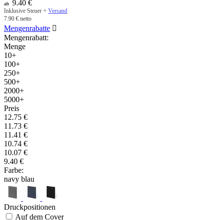
9.40
€
ab
Inklusive Steuer +
Versand
7.90
€
netto
Mengenrabatte

Mengenrabatt:
Menge
10+
100+
250+
500+
2000+
5000+
Preis
12.75
€
11.73
€
11.41
€
10.74
€
10.07
€
9.40
€
Farbe:
navy blau
Druckpositionen
Auf dem Cover