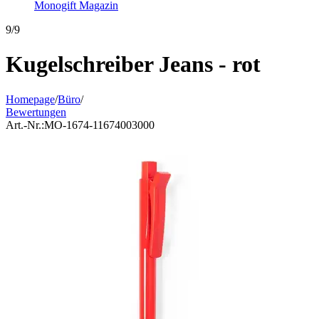
Monogift Magazin
9/9
Kugelschreiber Jeans - rot
Homepage
/
Büro
/
Bewertungen
Art.-Nr.:
MO-1674-11674003000