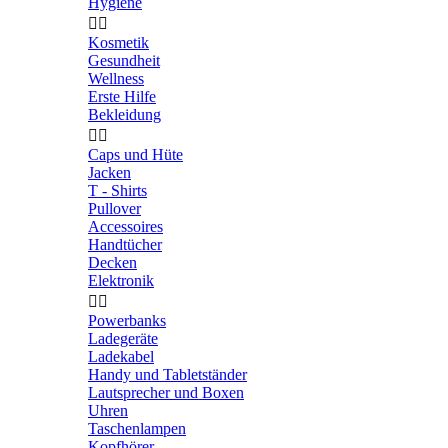
Hygiene


Kosmetik
Gesundheit
Wellness
Erste Hilfe
Bekleidung


Caps und Hüte
Jacken
T - Shirts
Pullover
Accessoires
Handtücher
Decken
Elektronik


Powerbanks
Ladegeräte
Ladekabel
Handy und Tabletständer
Lautsprecher und Boxen
Uhren
Taschenlampen
Kopfhörer