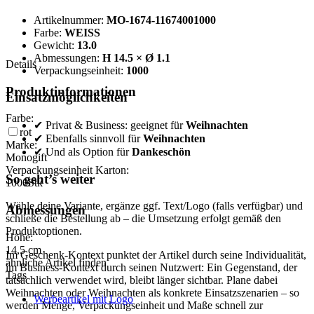
Artikelnummer:
MO-1674-11674001000
Farbe:
WEISS
Gewicht:
13.0
Abmessungen:
H 14.5 × Ø 1.1
Details
Verpackungseinheit:
1000
Produktinformationen
Einsatzmöglichkeiten
Farbe:
✔ Privat & Business: geeignet für
Weihnachten
rot
✔ Ebenfalls sinnvoll für
Weihnachten
Marke:
✔ Und als Option für
Dankeschön
Monogift
Verpackungseinheit Karton:
So geht’s weiter
1000
Stk
Wähle deine Variante, ergänze ggf. Text/Logo (falls verfügbar) und
Abmessungen
schließe die Bestellung ab – die Umsetzung erfolgt gemäß den
Produktoptionen.
Höhe:
14,5
cm
Im Geschenk-Kontext punktet der Artikel durch seine Individualität,
ähnliche Artikel finden
im Business-Kontext durch seinen Nutzwert: Ein Gegenstand, der
Tags
tatsächlich verwendet wird, bleibt länger sichtbar. Plane dabei
Weihnachten oder Weihnachten als konkrete Einsatzszenarien – so
Werbeartikel mit Logo
werden Menge, Verpackungseinheit und Maße schnell zur