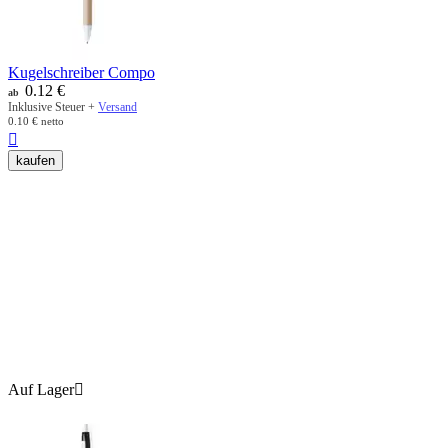
Kugelschreiber Compo
0.12
€
ab
Inklusive Steuer +
Versand
0.10
€
netto

kaufen
Auf Lager
