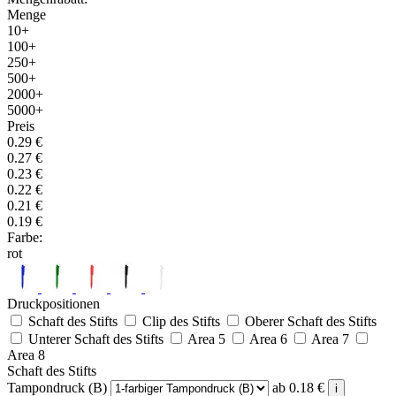
Menge
10+
100+
250+
500+
2000+
5000+
Preis
0.29
€
0.27
€
0.23
€
0.22
€
0.21
€
0.19
€
Farbe:
rot
Druckpositionen
Schaft des Stifts
Clip des Stifts
Oberer Schaft des Stifts
Unterer Schaft des Stifts
Area 5
Area 6
Area 7
Area 8
Schaft des Stifts
Tampondruck (B)
ab
0.18
€
i