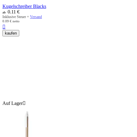
Kugelschreiber Blacks
0.11
€
ab
Inklusive Steuer +
Versand
0.09
€
netto

kaufen
Auf Lager
