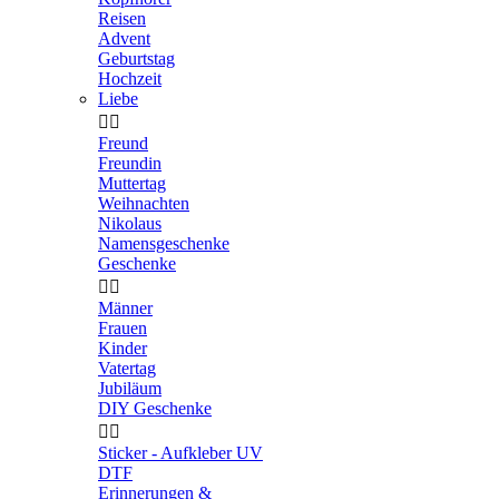
Reisen
Advent
Geburtstag
Hochzeit
Liebe


Freund
Freundin
Muttertag
Weihnachten
Nikolaus
Namensgeschenke
Geschenke


Männer
Frauen
Kinder
Vatertag
Jubiläum
DIY Geschenke


Sticker - Aufkleber UV
DTF
Erinnerungen &