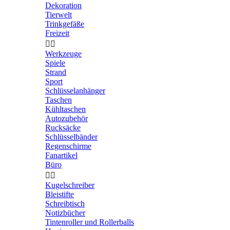
Dekoration
Tierwelt
Trinkgefäße
Freizeit


Werkzeuge
Spiele
Strand
Sport
Schlüsselanhänger
Taschen
Kühltaschen
Autozubehör
Rucksäcke
Schlüsselbänder
Regenschirme
Fanartikel
Büro


Kugelschreiber
Bleistifte
Schreibtisch
Notizbücher
Tintenroller und Rollerballs