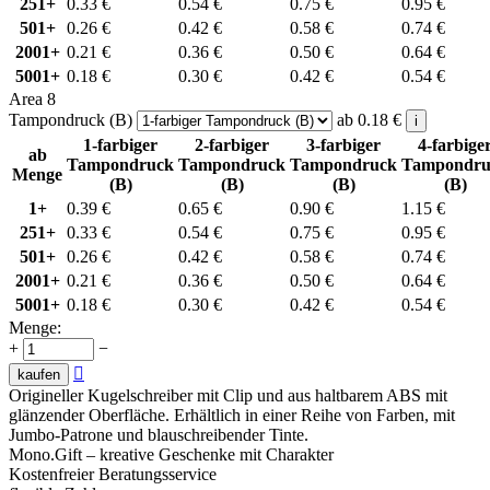
251+
0.33
€
0.54
€
0.75
€
0.95
€
501+
0.26
€
0.42
€
0.58
€
0.74
€
2001+
0.21
€
0.36
€
0.50
€
0.64
€
5001+
0.18
€
0.30
€
0.42
€
0.54
€
Area 8
Tampondruck (B)
ab
0.18
€
i
1-farbiger
2-farbiger
3-farbiger
4-farbige
ab
Tampondruck
Tampondruck
Tampondruck
Tampondru
Menge
(B)
(B)
(B)
(B)
1+
0.39
€
0.65
€
0.90
€
1.15
€
251+
0.33
€
0.54
€
0.75
€
0.95
€
501+
0.26
€
0.42
€
0.58
€
0.74
€
2001+
0.21
€
0.36
€
0.50
€
0.64
€
5001+
0.18
€
0.30
€
0.42
€
0.54
€
Menge:
+
−

kaufen
Origineller Kugelschreiber mit Clip und aus haltbarem ABS mit
glänzender Oberfläche. Erhältlich in einer Reihe von Farben, mit
Jumbo-Patrone und blauschreibender Tinte.
Mono.Gift – kreative Geschenke mit Charakter
Kostenfreier Beratungsservice