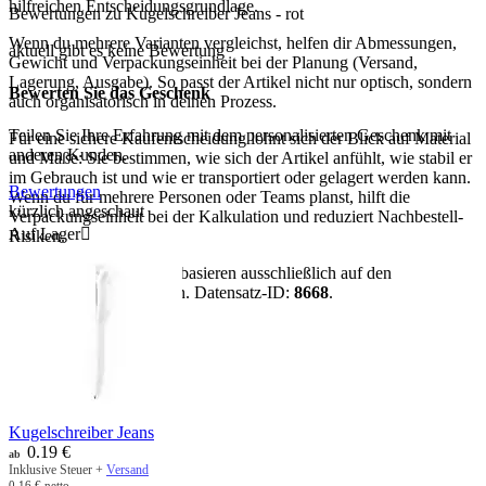
hilfreichen Entscheidungsgrundlage.
Bewertungen zu Kugelschreiber Jeans - rot
Wenn du mehrere Varianten vergleichst, helfen dir Abmessungen,
aktuell gibt es keine Bewertung
Gewicht und Verpackungseinheit bei der Planung (Versand,
Lagerung, Ausgabe). So passt der Artikel nicht nur optisch, sondern
Bewerten Sie das Geschenk
auch organisatorisch in deinen Prozess.
Teilen Sie Ihre Erfahrung mit dem personalisierten Geschenk mit
Für eine sichere Kaufentscheidung lohnt sich der Blick auf Material
anderen Kunden.
und Maße: Sie bestimmen, wie sich der Artikel anfühlt, wie stabil er
im Gebrauch ist und wie er transportiert oder gelagert werden kann.
Bewertungen
Wenn du für mehrere Personen oder Teams planst, hilft die
kürzlich angeschaut
Verpackungseinheit bei der Kalkulation und reduziert Nachbestell-
Auf Lager

Risiken.
Hinweis:
Alle Aussagen basieren ausschließlich auf den
vorhandenen Artikeldaten. Datensatz-ID:
8668
.
mehr anzeigen
Kugelschreiber Jeans
0.19
€
ab
Inklusive Steuer +
Versand
0.16
€
netto