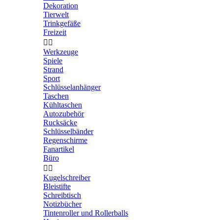
Dekoration
Tierwelt
Trinkgefäße
Freizeit


Werkzeuge
Spiele
Strand
Sport
Schlüsselanhänger
Taschen
Kühltaschen
Autozubehör
Rucksäcke
Schlüsselbänder
Regenschirme
Fanartikel
Büro


Kugelschreiber
Bleistifte
Schreibtisch
Notizbücher
Tintenroller und Rollerballs