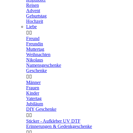
Reisen
Advent
Geburtstag
Hochzeit
Liebe


Freund
Freundin
Muttertag
Weihnachten
Nikolaus
Namensgeschenke
Geschenke


Männer
Frauen
Kinder
Vatertag
Jubiläum
DIY Geschenke


Sticker - Aufkleber UV DTF
Erinnerungen & Gedenkgeschenke

