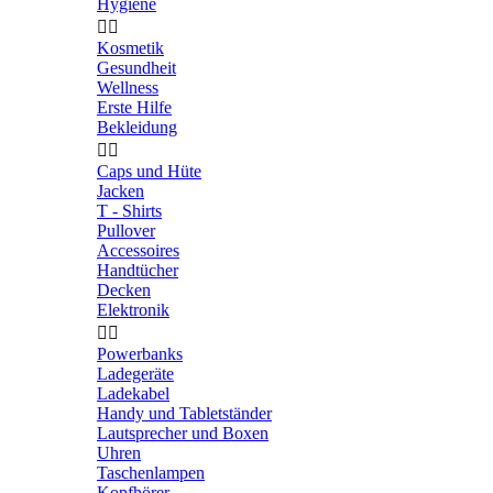
Hygiene


Kosmetik
Gesundheit
Wellness
Erste Hilfe
Bekleidung


Caps und Hüte
Jacken
T - Shirts
Pullover
Accessoires
Handtücher
Decken
Elektronik


Powerbanks
Ladegeräte
Ladekabel
Handy und Tabletständer
Lautsprecher und Boxen
Uhren
Taschenlampen
Kopfhörer