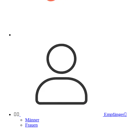


Empfänger

Männer
Frauen