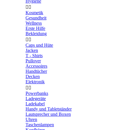
Hygiene


Kosmetik
Gesundheit
Wellness
Erste Hilfe
Bekleidung


Caps und Hüte
Jacken
T - Shirts
Pullover
Accessoires
Handtücher
Decken
Elektronik


Powerbanks
Ladegeräte
Ladekabel
Handy und Tabletständer
Lautsprecher und Boxen
Uhren
Taschenlampen
Kopfhörer