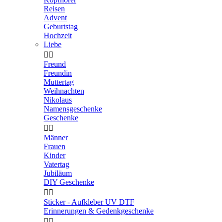
Reisen
Advent
Geburtstag
Hochzeit
Liebe


Freund
Freundin
Muttertag
Weihnachten
Nikolaus
Namensgeschenke
Geschenke


Männer
Frauen
Kinder
Vatertag
Jubiläum
DIY Geschenke


Sticker - Aufkleber UV DTF
Erinnerungen & Gedenkgeschenke

