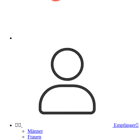


Empfänger

Männer
Frauen