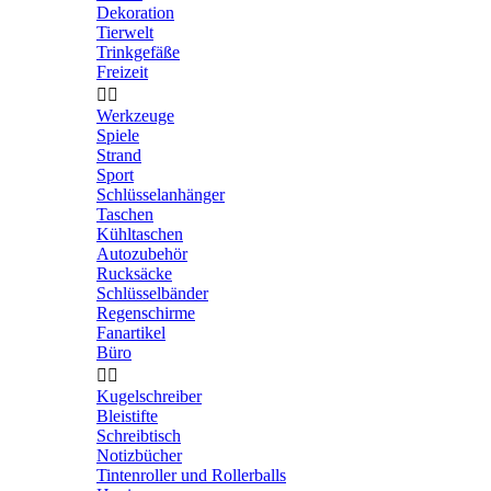
Dekoration
Tierwelt
Trinkgefäße
Freizeit


Werkzeuge
Spiele
Strand
Sport
Schlüsselanhänger
Taschen
Kühltaschen
Autozubehör
Rucksäcke
Schlüsselbänder
Regenschirme
Fanartikel
Büro


Kugelschreiber
Bleistifte
Schreibtisch
Notizbücher
Tintenroller und Rollerballs