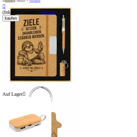
Inklusive Steuer +
Versand

(Inklusive Steuer +
Versand
)
kaufen
Auf Lager
