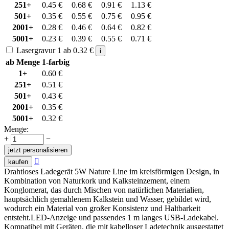
251+
0.45
€
0.68
€
0.91
€
1.13
€
501+
0.35
€
0.55
€
0.75
€
0.95
€
2001+
0.28
€
0.46
€
0.64
€
0.82
€
5001+
0.23
€
0.39
€
0.55
€
0.71
€
Lasergravur 1
ab
0.32
€
i
ab Menge
1-farbig
1+
0.60
€
251+
0.51
€
501+
0.43
€
2001+
0.35
€
5001+
0.32
€
Menge:
+
−
jetzt personalisieren

kaufen
Drahtloses Ladegerät 5W Nature Line im kreisförmigen Design, in
Kombination von Naturkork und Kalksteinzement, einem
Konglomerat, das durch Mischen von natürlichen Materialien,
hauptsächlich gemahlenem Kalkstein und Wasser, gebildet wird,
wodurch ein Material von großer Konsistenz und Haltbarkeit
entsteht.LED-Anzeige und passendes 1 m langes USB-Ladekabel.
Kompatibel mit Geräten, die mit kabelloser Ladetechnik ausgestattet