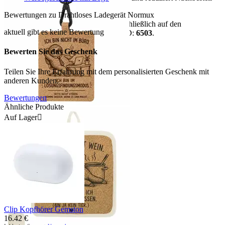
Risiken.
Bewertungen zu Drahtloses Ladegerät Normux
Hinweis:
Alle Aussagen basieren ausschließlich auf den
aktuell gibt es keine Bewertung
vorhandenen Artikeldaten. Datensatz-ID:
6503
.
mehr anzeigen
Bewerten Sie das Geschenk
Teilen Sie Ihre Erfahrung mit dem personalisierten Geschenk mit
anderen Kunden.
Bewertungen
Ähnliche Produkte
Auf Lager

Clip Kopfhörer Gemston
16.42
€