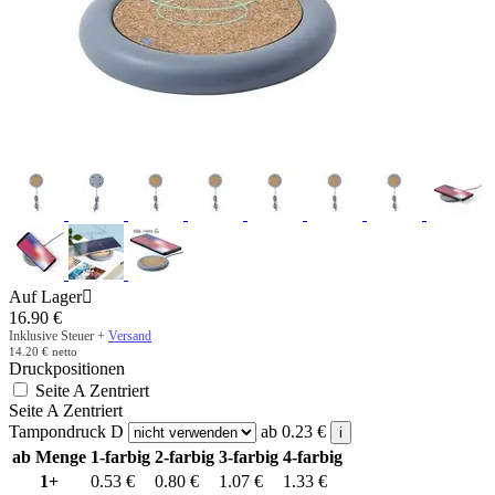
Auf Lager

16.90
€
Inklusive Steuer +
Versand
14.20
€
netto
Druckpositionen
Seite A Zentriert
Seite A Zentriert
Tampondruck D
ab
0.23
€
i
ab Menge
1-farbig
2-farbig
3-farbig
4-farbig
1+
0.53
€
0.80
€
1.07
€
1.33
€