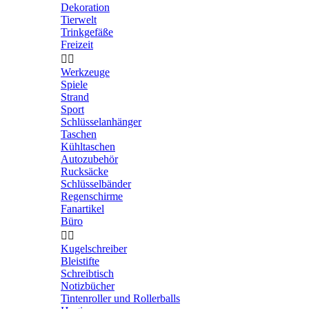
Dekoration
Tierwelt
Trinkgefäße
Freizeit


Werkzeuge
Spiele
Strand
Sport
Schlüsselanhänger
Taschen
Kühltaschen
Autozubehör
Rucksäcke
Schlüsselbänder
Regenschirme
Fanartikel
Büro


Kugelschreiber
Bleistifte
Schreibtisch
Notizbücher
Tintenroller und Rollerballs