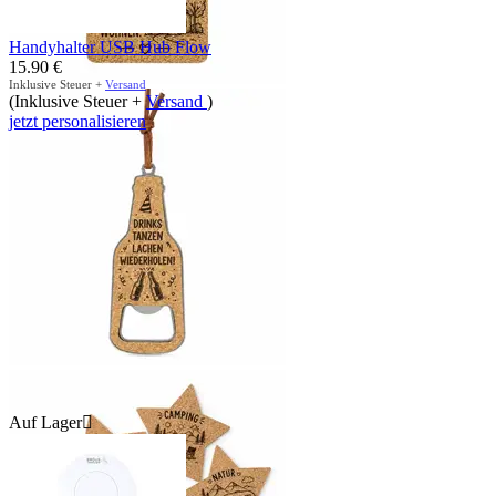
Handyhalter USB Hub Flow
15.90
€
Inklusive Steuer +
Versand
(Inklusive Steuer +
Versand
)
jetzt personalisieren
Auf Lager
