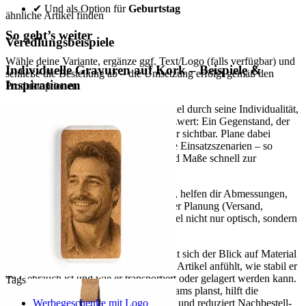
✔ Und als Option für
Geburtstag
ähnliche Artikel finden
So geht’s weiter
Veredlungsbeispiele
Wähle deine Variante, ergänze ggf. Text/Logo (falls verfügbar) und
Individuelle Gravuren auf Kork – Beispiele &
schließe die Bestellung ab – die Umsetzung erfolgt gemäß den
Inspirationen
Produktoptionen.
Im Geschenk-Kontext punktet der Artikel durch seine Individualität,
im Business-Kontext durch seinen Nutzwert: Ein Gegenstand, der
tatsächlich verwendet wird, bleibt länger sichtbar. Plane dabei
Hochzeit oder Dankeschön als konkrete Einsatzszenarien – so
werden Menge, Verpackungseinheit und Maße schnell zur
hilfreichen Entscheidungsgrundlage.
Wenn du mehrere Varianten vergleichst, helfen dir Abmessungen,
Gewicht und Verpackungseinheit bei der Planung (Versand,
Lagerung, Ausgabe). So passt der Artikel nicht nur optisch, sondern
auch organisatorisch in deinen Prozess.
Für eine sichere Kaufentscheidung lohnt sich der Blick auf Material
und Maße: Sie bestimmen, wie sich der Artikel anfühlt, wie stabil er
im Gebrauch ist und wie er transportiert oder gelagert werden kann.
Tags
Wenn du für mehrere Personen oder Teams planst, hilft die
Werbegeschenke mit Logo
Verpackungseinheit bei der Kalkulation und reduziert Nachbestell-