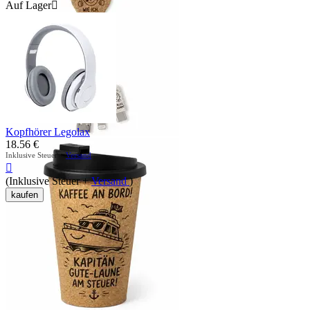
Auf Lager

Kopfhörer Legolax
18.56
€
Inklusive Steuer +
Versand

(Inklusive Steuer +
Versand
)
kaufen