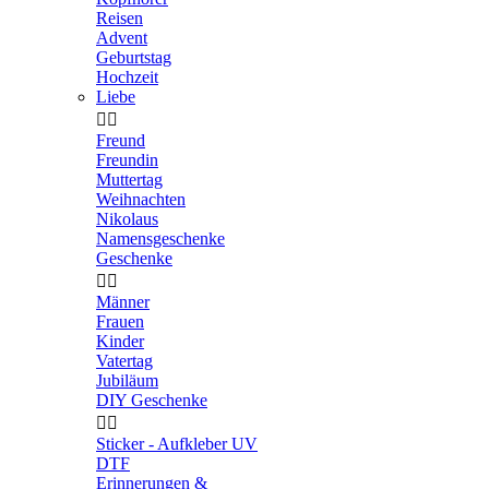
Reisen
Advent
Geburtstag
Hochzeit
Liebe


Freund
Freundin
Muttertag
Weihnachten
Nikolaus
Namensgeschenke
Geschenke


Männer
Frauen
Kinder
Vatertag
Jubiläum
DIY Geschenke


Sticker - Aufkleber UV
DTF
Erinnerungen &