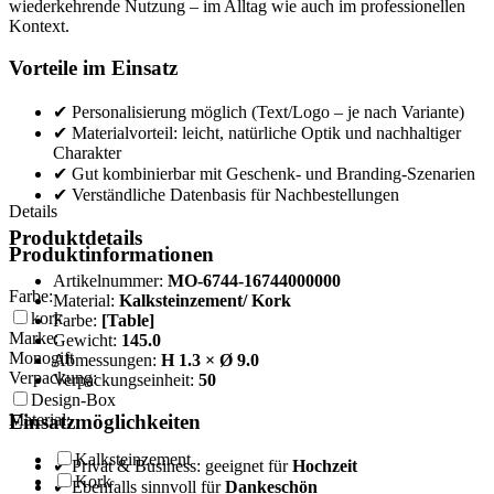
wiederkehrende Nutzung – im Alltag wie auch im professionellen
Kontext.
Vorteile im Einsatz
✔ Personalisierung möglich (Text/Logo – je nach Variante)
✔ Materialvorteil: leicht, natürliche Optik und nachhaltiger
Charakter
✔ Gut kombinierbar mit Geschenk- und Branding-Szenarien
✔ Verständliche Datenbasis für Nachbestellungen
Details
Produktdetails
Produktinformationen
Artikelnummer:
MO-6744-16744000000
Farbe:
Material:
Kalksteinzement/ Kork
kork
Farbe:
[Table]
Marke:
Gewicht:
145.0
Monogift
Abmessungen:
H 1.3 × Ø 9.0
Verpackung:
Verpackungseinheit:
50
Design-Box
Einsatzmöglichkeiten
Material:
Kalksteinzement
✔ Privat & Business: geeignet für
Hochzeit
Kork
✔ Ebenfalls sinnvoll für
Dankeschön