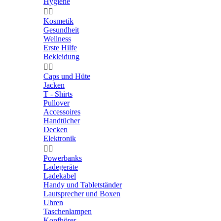
Hygiene


Kosmetik
Gesundheit
Wellness
Erste Hilfe
Bekleidung


Caps und Hüte
Jacken
T - Shirts
Pullover
Accessoires
Handtücher
Decken
Elektronik


Powerbanks
Ladegeräte
Ladekabel
Handy und Tabletständer
Lautsprecher und Boxen
Uhren
Taschenlampen
Kopfhörer